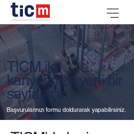
TICM ile
kariyerinize yeni bir
sayfa açın
Başvurularınızı formu doldurarak yapabilirsiniz.