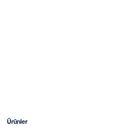
Ürünler
Kimyasal Dübeller
Çimento Esaslı Ürünler