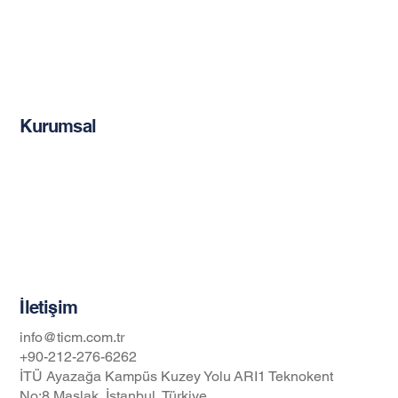
Restorasyon Ürünleri
Güçlendirme Donatıları
Mekanik Ankrajlar
Epoksi Esaslı G. Ürünleri
Kurumsal
Hakkımızda
Blog
Gizlilik İlkeleri
İş Güvenliği ve Sağlığı Politikası
İletişim
info@ticm.com.tr
+90-212-276-6262
İTÜ Ayazağa Kampüs Kuzey Yolu ARI1 Teknokent
No:8 Maslak, İstanbul, Türkiye