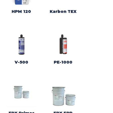
HPM 120
Karbon TEX
V-500
PE-1000