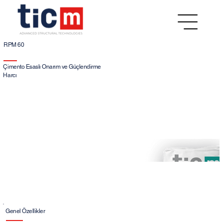
RPM 60
Çimento Esaslı Onarım ve Güçlendirme
Harcı
RPM 60, çimento esaslı,
yüksek mekanik ve
durabilite özelliklerine
sahip silis dumanı ve lif
içeren, tek bileşenli
onarım ve güçlendirme
harcıdır. (EN 1504-3 /
R4)
Genel Özellikler