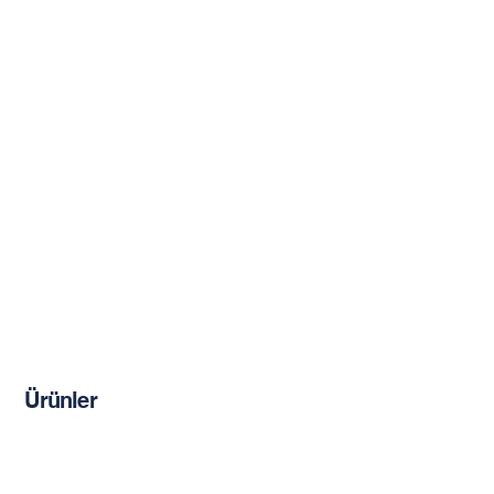
Ürünler
Kimyasal Dübeller
Çimento Esaslı Ürünler
Restorasyon Ürünleri
Güçlendirme Donatıları