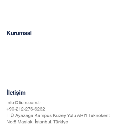
Mekanik Ankrajlar
Epoksi Esaslı G. Ürünleri
Kurumsal
Hakkımızda
Blog
Gizlilik İlkeleri
İş Güvenliği ve Sağlığı Politikası
İletişim
info@ticm.com.tr
+90-212-276-6262
İTÜ Ayazağa Kampüs Kuzey Yolu ARI1 Teknokent
No:8 Maslak, İstanbul, Türkiye