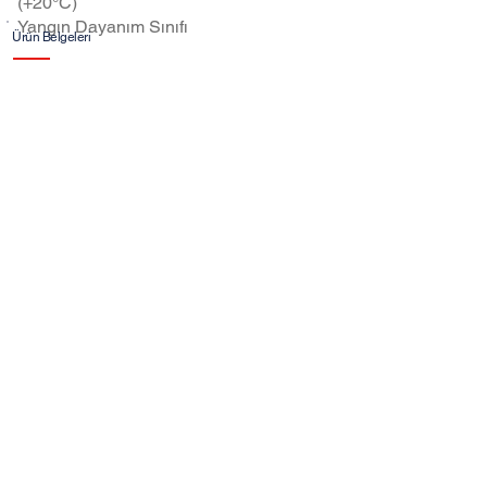
(+20°C)
Yangın Dayanım Sınıfı
Ürün Belgeleri