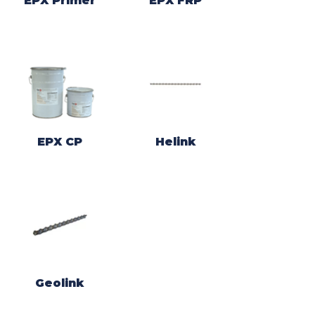
EPX Primer
EPX FRP
EPX CP
Helink
Geolink