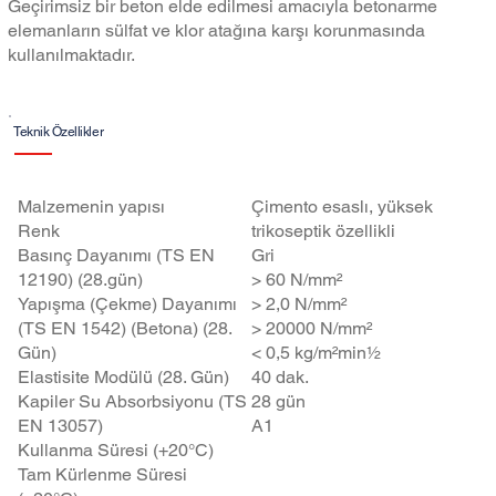
Geçirimsiz bir beton elde edilmesi amacıyla betonarme
elemanların sülfat ve klor atağına karşı korunmasında
kullanılmaktadır.
Teknik Özellikler
Özellikler
RPM 60
Malzemenin yapısı
Çimento esaslı, yüksek
Renk
trikoseptik özellikli
Basınç Dayanımı (TS EN
Gri
12190) (28.gün)
> 60 N/mm²
Yapışma (Çekme) Dayanımı
> 2,0 N/mm²
(TS EN 1542) (Betona) (28.
> 20000 N/mm²
Gün)
< 0,5 kg/m²min½
Elastisite Modülü (28. Gün)
40 dak.
Kapiler Su Absorbsiyonu (TS
28 gün
EN 13057)
A1
Kullanma Süresi (+20°C)
Tam Kürlenme Süresi