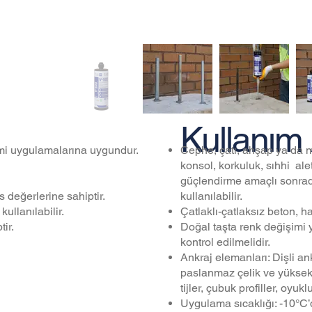
Kullanım 
Cephe, çatı, ahşap ya da me
imi uygulamalarına uygundur.
konsol, korkuluk, sıhhi ale
güçlendirme amaçlı sonrada
kullanılabilir.
değerlerine sahiptir.
Çatlaklı-çatlaksız beton, h
ullanılabilir.
Doğal taşta renk değişimi
ir.
kontrol edilmelidir.
Ankraj elemanları: Dişli an
paslanmaz çelik ve yüksek 
tijler, çubuk profiller, oyukl
Uygulama sıcaklığı: -10°C’