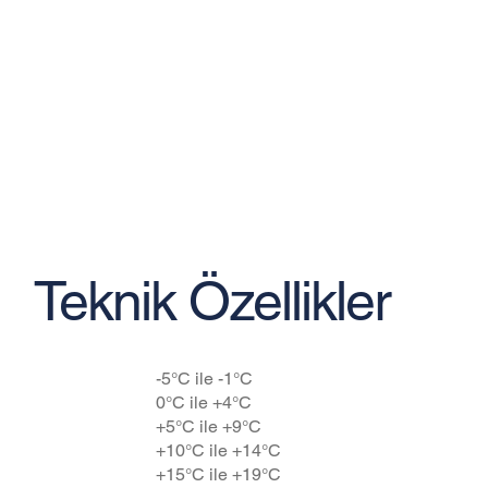
Teknik Özellikler
Beton Sıcaklığı
-5°C ile -1°C
0°C ile +4°C
+5°C ile +9°C
+10°C ile +14°C
+15°C ile +19°C