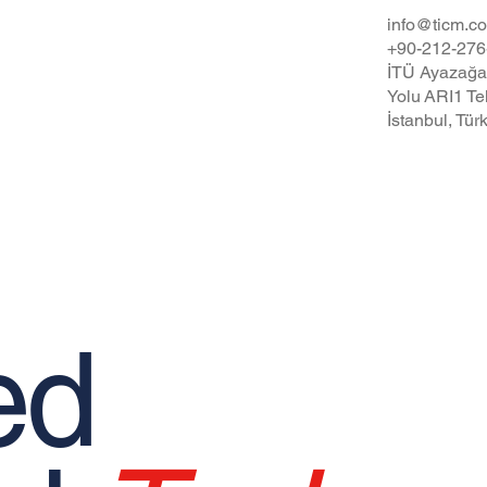
ımızda
info@ticm.co
+90-212-276
İTÜ Ayazağ
ik İlkeleri
Yolu ARI1 Te
venliği ve Sağlığı Politikası
İstanbul, Tür
ed