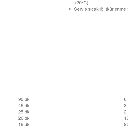
+20°C),
Servis sıcaklığı (kürlenme
Maks. Çalışma
90 dk.
6 
Süresi
45 dk.
3 
25 dk.
2 
20 dk.
1
15 dk.
8