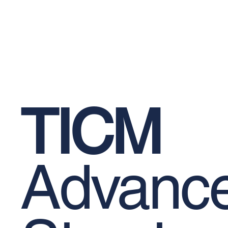
Hakk
Kimyasal Dübeller
Çimento Esaslı Ürünler
Blog
Restorasyon Ürünleri
Güçlendirme Donatıları
Gizlil
Mekanik Ankrajlar
Epoksi Esaslı G. Ürünleri
İş Gü
TICM
Advanc