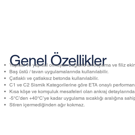
Genel Özellikler
Yapısal ve yapısal olmayan bağlantı ankrajlama ve filiz ek
Baş üstü / tavan uygulamalarında kullanılabilir.
Çatlaklı ve çatlaksız betonda kullanılabilir.
C1 ve C2 Sismik Kategorilerine göre ETA onaylı performans 
Kısa köşe ve komşuluk mesafeleri olan ankraj detaylarında k
-5°C’den +40°C’ye kadar uygulama sıcaklığı aralığına sahipt
Stiren içermediğinden ağır kokmaz.