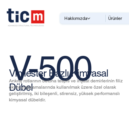
Hakkımızda
Ürünler
V-500
Vinilester Bazlı Kimyasal
Ankraj rotlarının betona tespiti ve inşaat demirlerinin filiz
Dübel
ekimi uygulamalarında kullanılmak üzere özel olarak
geliştirilmiş, iki bileşenli, stirensiz, yüksek performanslı
kimyasal dübeldir.