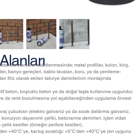
Alanları
tal elemanların sabitlenmesinde; metal profiller, kolon, kiriş,
tler, banyo gereçleri, kablo tavaları, boru, ya da yenileme-
n filiz olarak ekilen takviye demirlerinin montajında
afif beton, boşluklu beton ya da doğal taşta kullanıma uygundur.
 ya da renk bozulmasına yol açabileceğinden uygulama öncesi
kraj çubukları (elektro galvaniz ya da sıcak daldırma galvaniz,
korozyon dayanımlı çelik), betonarme demirleri, içten vidalı
u çelik kesitler (örneğin perfore kesitler),
den +40°C’ye, kartuş sıcaklığı: +5°C’den +40°C’ye (en uygunu