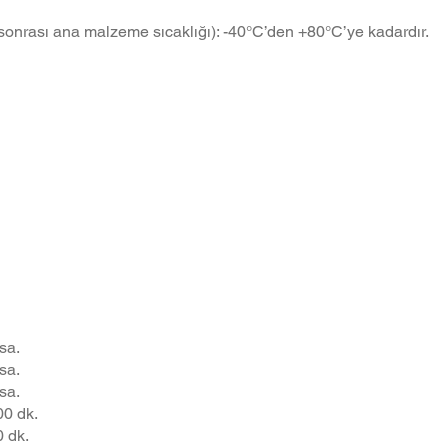
 sonrası ana malzeme sıcaklığı): -40°C’den +80°C’ye kadardır.
Min. Kürlenme
sa.
Süresi
sa.
sa.
00 dk.
0 dk.