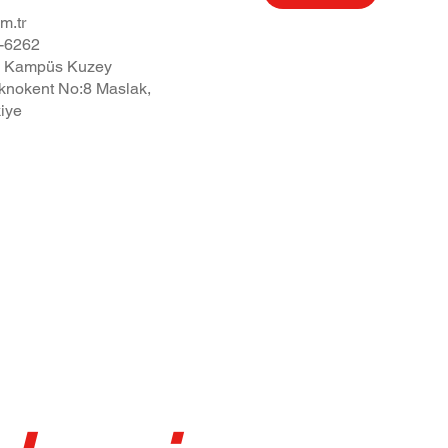
m.tr
-6262
a Kampüs Kuzey
knokent No:8 Maslak,
kiye