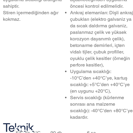
öncesi kontrol edilmelidir.
sahiptir.
Ankraj elemanları: Dişli ankraj
Stiren içermediğinden ağır
çubukları (elektro galvaniz ya
kokmaz.
da sıcak daldırma galvaniz,
paslanmaz çelik ve yüksek
korozyon dayanımlı çelik),
betonarme demirleri, içten
vidalı tijler, çubuk profiller,
oyuklu çelik kesitler (örneğin
perfore kesitler),
Uygulama sıcaklığı:
-10°C’den +40°C’ye, kartuş
sıcaklığı: +5°C’den +40°C’ye
(en uygunu +20°C),
Servis sıcaklığı (kürlenme
sonrası ana malzeme
sıcaklığı): -40°C’den +80°C’ye
kadardır.
Teknik
Beton
Maks.
Min.
-5°C ile -1°C
90 dk.
6 sa.