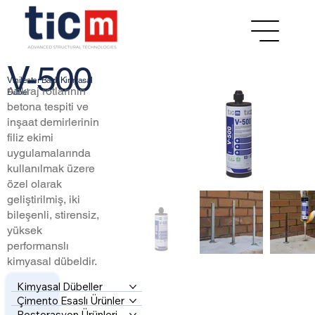
V-500
Vinilester Bazlı Kimyasal
Ankraj rotlarının
Dübel
betona tespiti ve
inşaat demirlerinin
filiz ekimi
uygulamalarında
kullanılmak üzere
özel olarak
geliştirilmiş, iki
bileşenli, stirensiz,
yüksek
performanslı
kimyasal dübeldir.
Kimyasal Dübeller
Çimento Esaslı Ürünler
Restorasyon Ürünleri