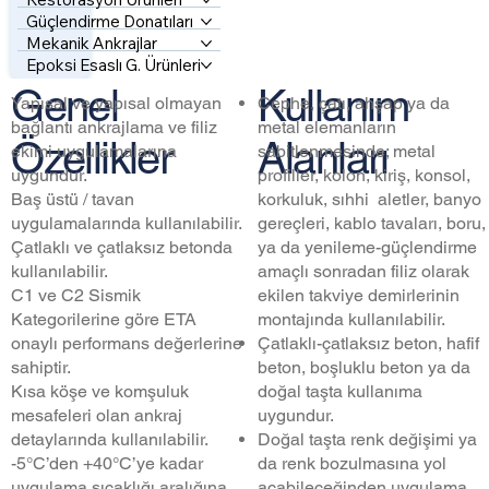
Güçlendirme Donatıları
Mekanik Ankrajlar
Epoksi Esaslı G. Ürünleri
Genel
Kullanım
Cephe, çatı, ahşap ya da
Yapısal ve yapısal olmayan
metal elemanların
bağlantı ankrajlama ve filiz
Özellikler
Alanları
sabitlenmesinde; metal
ekimi uygulamalarına
profiller, kolon, kiriş, konsol,
uygundur.
korkuluk, sıhhi aletler, banyo
Baş üstü / tavan
gereçleri, kablo tavaları, boru,
uygulamalarında kullanılabilir.
ya da yenileme-güçlendirme
Çatlaklı ve çatlaksız betonda
amaçlı sonradan filiz olarak
kullanılabilir.
ekilen takviye demirlerinin
C1 ve C2 Sismik
montajında kullanılabilir.
Kategorilerine göre ETA
Çatlaklı-çatlaksız beton, hafif
onaylı performans değerlerine
beton, boşluklu beton ya da
sahiptir.
doğal taşta kullanıma
Kısa köşe ve komşuluk
uygundur.
mesafeleri olan ankraj
Doğal taşta renk değişimi ya
detaylarında kullanılabilir.
da renk bozulmasına yol
-5°C’den +40°C’ye kadar
açabileceğinden uygulama
uygulama sıcaklığı aralığına