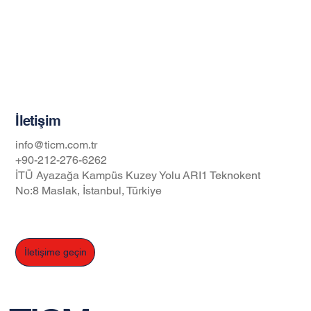
Blog
Gizlilik İlkeleri
İş Güvenliği ve Sağlığı Politikası
İletişim
info@ticm.com.tr
+90-212-276-6262
İTÜ Ayazağa Kampüs Kuzey Yolu ARI1 Teknokent
No:8 Maslak, İstanbul, Türkiye
İletişime geçin