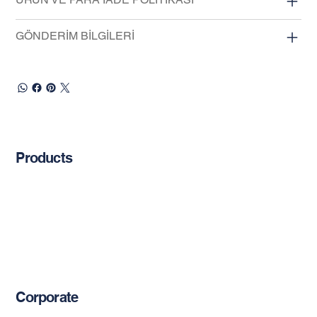
GÖNDERİM BİLGİLERİ
Products
Chemical Anchors
Cement-Based Products
Restoration Products
Reinforcement Bars
Mechanical Anchors
Epoxy-Based Coating Products
Corporate