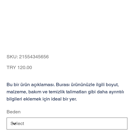
Bu bir ürün
SKU
SKU:
21554345656
21554345656
Price
TRY 120.00
Bu bir ürün açıklaması. Burası ürününüzle ilgili boyut,
malzeme, bakım ve temizlik talimatları gibi daha ayrıntılı
bilgileri eklemek için ideal bir yer.
Beden