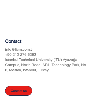
About Us
Blog
Privacy Policy
Occupational Safety and Health Policy
Contact
info@ticm.com.tr
+90-212-276-6262
Istanbul Technical University (ITU) Ayazağa
Campus, North Road, ARI1 Technology Park, No.
8, Maslak, Istanbul, Turkey
Contact us