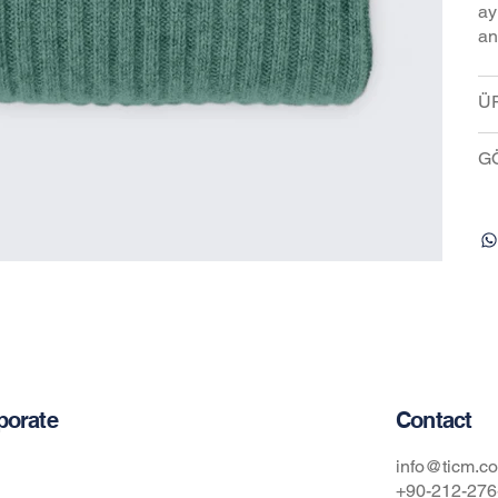
ay
an
ÜR
G
Contact
porate
t Us
info@ticm.co
+90-212-276