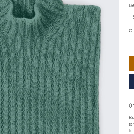
B
Qu
ÜR
Bu
te
iç