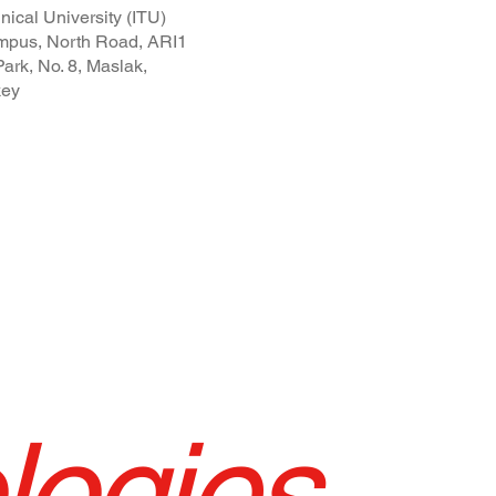
nical University (ITU)
pus, North Road, ARI1
ark, No. 8, Maslak,
key
logies