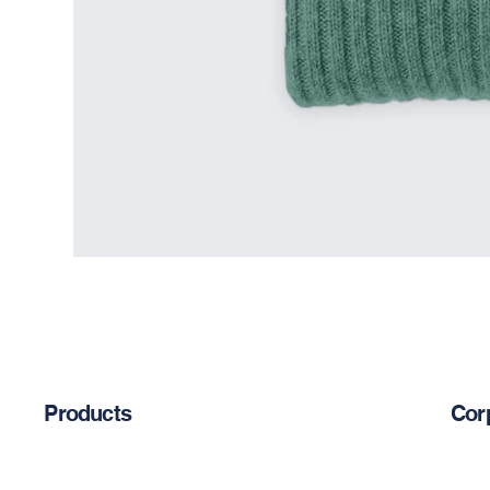
Products
Cor
Abou
Chemical Anchors
Cement-Based Products
Blog