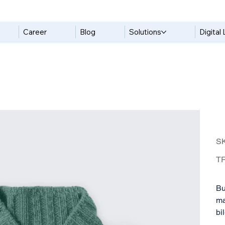
Career
Blog
Solutions
Digital 
S
Pric
TR
Bu
ma
bi