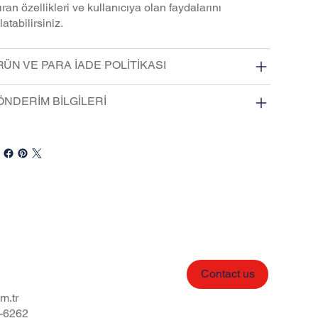
ıran özellikleri ve kullanıcıya olan faydalarını
latabilirsiniz.
ÜN VE PARA İADE POLİTİKASI
ÖNDERİM BİLGİLERİ
Contact us
m.tr
-6262