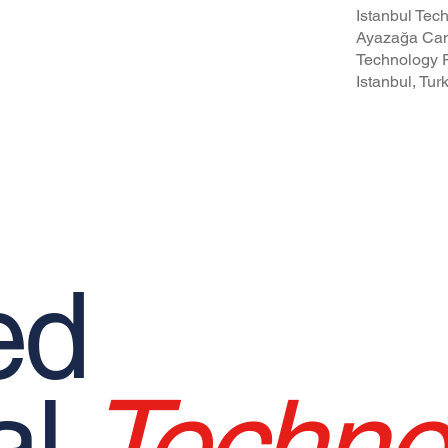
Istanbul Tech
cy Policy
Ayazağa Cam
pational Safety and Health Policy
Technology P
Istanbul, Tur
ed
al
Techno