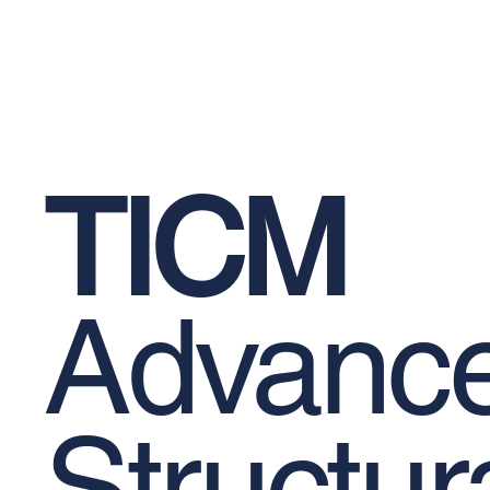
Restoration Products
Reinforcement Bars
Priva
Mechanical Anchors
Epoxy-Based Coating Products
Occu
TICM
Advanc
Structur