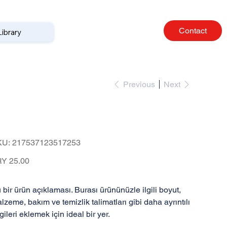
Contact
Library
Previous
Next
Bu bir ürün
SKU
KU:
217537123517253
217537123517253
e
Y 25.00
 bir ürün açıklaması. Burası ürününüzle ilgili boyut,
lzeme, bakım ve temizlik talimatları gibi daha ayrıntılı
lgileri eklemek için ideal bir yer.