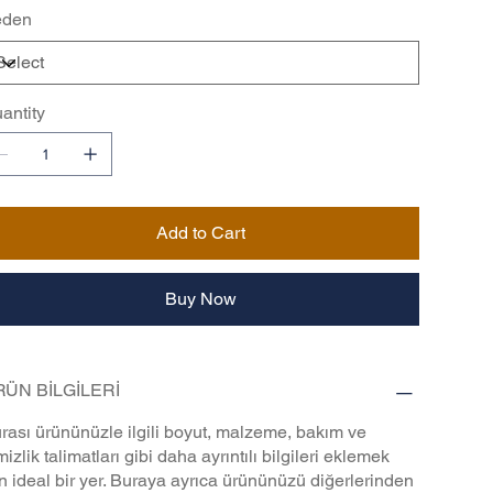
eden
antity
Add to Cart
Buy Now
ÜN BİLGİLERİ
rası ürününüzle ilgili boyut, malzeme, bakım ve
mizlik talimatları gibi daha ayrıntılı bilgileri eklemek
in ideal bir yer. Buraya ayrıca ürününüzü diğerlerinden