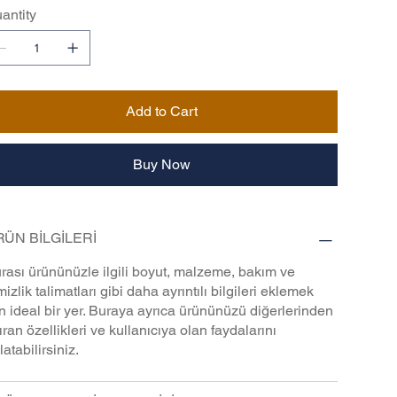
antity
Add to Cart
Buy Now
ÜN BİLGİLERİ
rası ürününüzle ilgili boyut, malzeme, bakım ve
mizlik talimatları gibi daha ayrıntılı bilgileri eklemek
in ideal bir yer. Buraya ayrıca ürününüzü diğerlerinden
ıran özellikleri ve kullanıcıya olan faydalarını
latabilirsiniz.