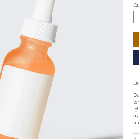
Qu
ÜR
Bu
te
iç
ay
an