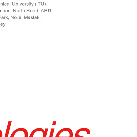
nical University (ITU)
pus, North Road, ARI1
ark, No. 8, Maslak,
key
logies