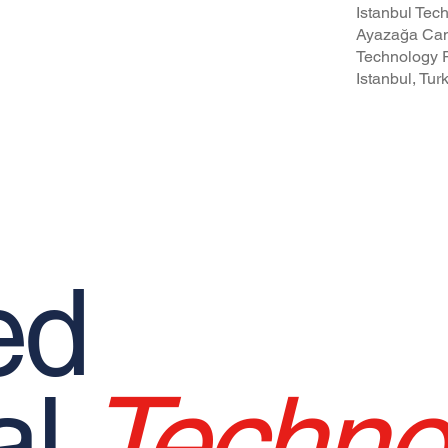
Istanbul Tech
cy Policy
Ayazağa Cam
pational Safety and Health Policy
Technology P
Istanbul, Tur
ed
al
Techno