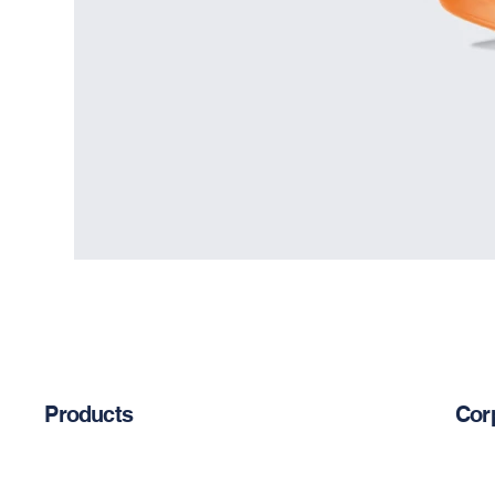
Products
Cor
Abou
Chemical Anchors
Cement-Based Products
Blog