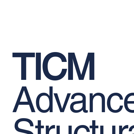
Restoration Products
Reinforcement Bars
Priva
Mechanical Anchors
Epoxy-Based Coating Products
Occu
TICM
Advanc
Structur