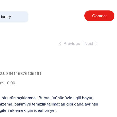
Contact
Library
Previous
Next
Bu bir ürün
SKU
KU:
364115376135191
364115376135191
e
Y 10.00
 bir ürün açıklaması. Burası ürününüzle ilgili boyut,
lzeme, bakım ve temizlik talimatları gibi daha ayrıntılı
lgileri eklemek için ideal bir yer.