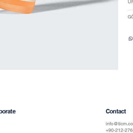
ÜR
G
Contact
porate
t Us
info@ticm.co
+90-212-276