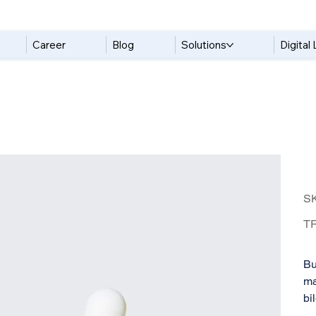
Career
Blog
Solutions
Digital 
S
Pric
TR
Bu
ma
bi